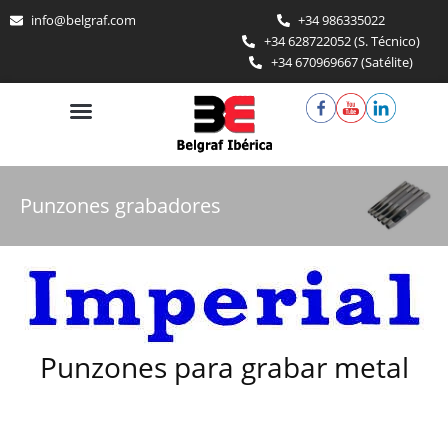
Skip
info@belgraf.com
+34 986335022
to
+34 628722052 (S. Técnico)
content
+34 670969667 (Satélite)
Punzones grabadores
Punzones para grabar metal