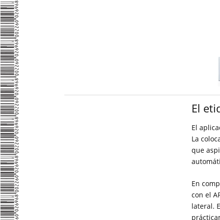
El eti
El aplic
La coloc
que aspi
automát
En compa
con el A
lateral.
práctica