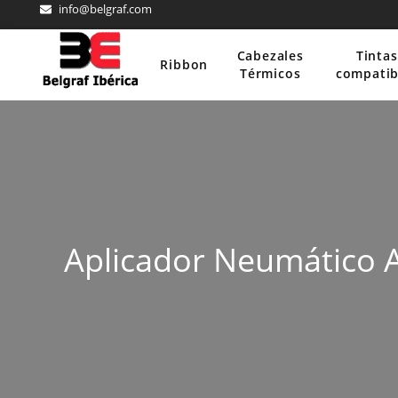
info@belgraf.com
Ir
al
contenido
Cabezales
Tintas
Ribbon
Térmicos
compatib
Aplicador Neumático A