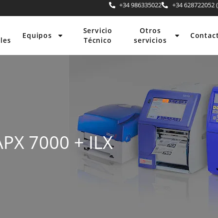
+34 986335022
+34 628722052 (
Servicio
Otros
Equipos
Contac
les
Técnico
servicios
PX 7000 + ILX