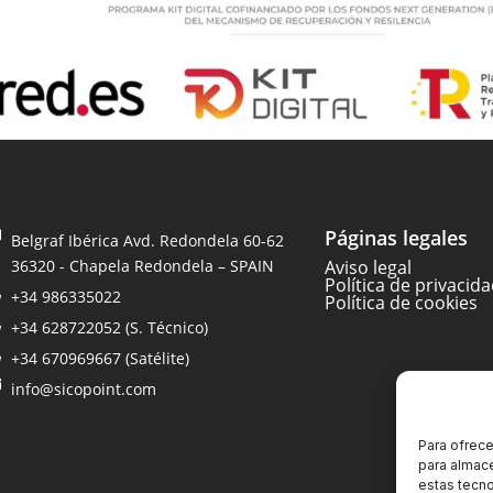
Páginas legales
Belgraf Ibérica Avd. Redondela 60-62
36320 - Chapela Redondela – SPAIN
Aviso legal
Política de privacid
+34 986335022
Política de cookies
+34 628722052 (S. Técnico)
+34 670969667 (Satélite)
info@sicopoint.com
Para ofrece
para almace
estas tecn