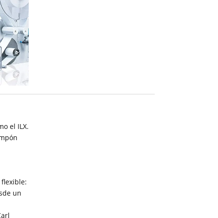
o el ILX.
tampón
flexible:
esde un
arl