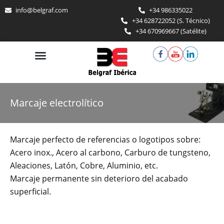
Ir
info@belgraf.com
+34 986335022
al
+34 628722052 (S. Técnico)
contenido
+34 670969667 (Satélite)
Marcaje electrolítico
Marcaje perfecto de referencias o logotipos sobre:
Acero inox., Acero al carbono, Carburo de tungsteno,
Aleaciones, Latón, Cobre, Aluminio, etc.
Marcaje permanente sin deterioro del acabado
superficial.