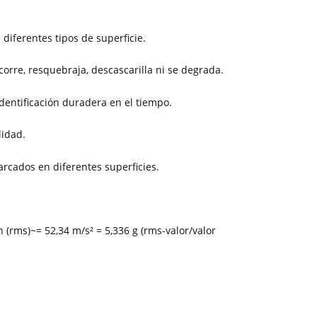
iferentes tipos de superficie.
 corre, resquebraja, descascarilla ni se degrada.
identificación duradera en el tiempo.
lidad.
rcados en diferentes superficies.
n (rms)~= 52,34 m/s² = 5,336 g (rms-valor/valor