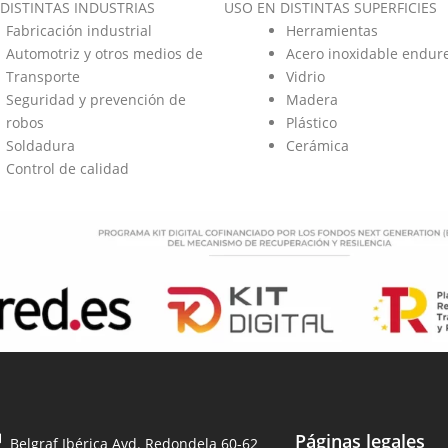
DISTINTAS INDUSTRIAS
USO EN DISTINTAS SUPERFICIES
Fabricación industrial
Herramientas
Automotriz y otros medios de
Acero inoxidable endur
Transporte
Vidrio
Seguridad y prevención de
Madera
robos
Plástico
Soldadura
Cerámica
Control de calidad
Páginas legales
Belgraf Ibérica Avd. Redondela 60-62