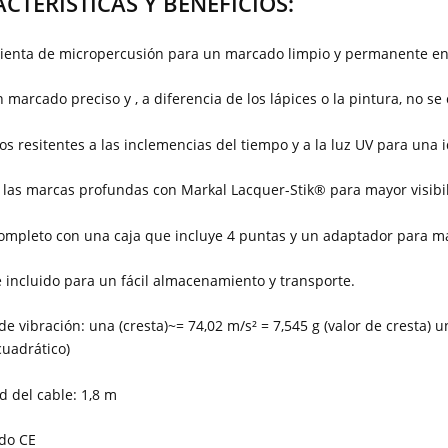
CTERÍSTICAS Y BENEFICIOS:
enta de micropercusión para un marcado limpio y permanente en d
 marcado preciso y , a diferencia de los lápices o la pintura, no se
s resitentes a las inclemencias del tiempo y a la luz UV para una 
 las marcas profundas con Markal Lacquer-Stik® para mayor visibi
ompleto con una caja que incluye 4 puntas y un adaptador para ma
 incluido para un fácil almacenamiento y transporte.
de vibración: una (cresta)~= 74,02 m/s² = 7,545 g (valor de cresta) u
uadrático)
d del cable: 1,8 m
do CE