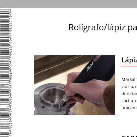
Bolígrafo/lápiz p
Lápi
Markal 
vidrio,
directa
carburo
únicam