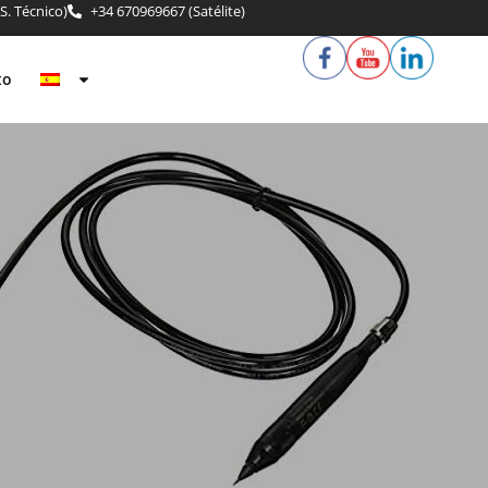
S. Técnico)
+34 670969667 (Satélite)
to