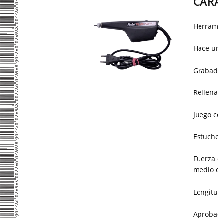
CARA
Herrami
Hace un
Grabado
Rellena
Juego c
Estuche
Fuerza 
medio c
Longitu
Aproba