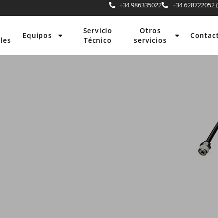
+34 986335022
+34 628722052 (
Servicio
Otros
Equipos
Contac
les
Técnico
servicios